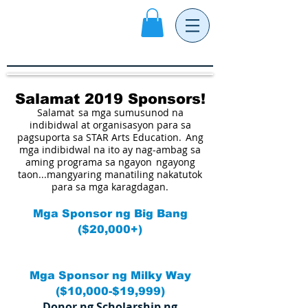
Salamat 2019 Sponsors!
Salamat
sa mga sumusunod na
indibidwal at organisasyon para sa
pagsuporta sa STAR Arts Education.
Ang
mga indibidwal na ito ay nag-ambag sa
aming programa sa ngayon
ngayong
taon...mangyaring manatiling nakatutok
para sa mga karagdagan.
Mga Sponsor
ng Big Bang
($20,000+)
Mga Sponsor ng
Milky Way
($10,000-$19,999)
Donor ng Scholarship ng