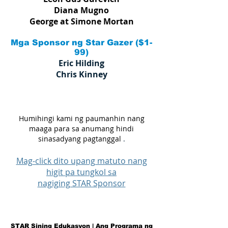
Diana Mugno
George at Simone Mortan
Mga Sponsor ng Star Gazer ($1-
99)
Eric Hilding
Chris Kinney
Humihingi kami ng paumanhin nang
maaga para sa anumang hindi
sinasadyang pagtanggal
.
Mag-click dito upang matuto nang
higit pa tungkol sa
nagiging STAR Sponsor
STAR Sining Edukasyon | Ang Programa ng