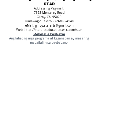
STAR
Address ng Pag-mail:
7393 Monterey Road
Gilroy, CA. 95020
Tumawag o Teksto:
669-888-4148
eMail:
gilroy.stararts@gmail.com
Web: http: //starartseducation.wix..com/star
MAHALAGA PAUNAWA
Ang lahat ng mga programa at kaganapan ay maaaring
mapailalim sa pagbabago.
Ang STAR Arts Education (SAE) ay isang samahang walang kita.
Federal Tax ID #
46-4515815
Karapatang-aralin 2018 STAR Arts Edukasyon. Nakalaan ang
lahat ng mga karapatan.
STAR Sining Edukasyon | Ang Programa ng
STAR
Address ng Pag-mail:
7393 Monterey Road
Gilroy, CA. 95020
Tumawag o Teksto:
669-888-4148
eMail:
gilroy.stararts@gmail.com
Web: http: //starartseducation.wix..com/star
MAHALAGA PAUNAWA
Ang lahat ng mga programa at kaganapan ay maaaring
mapailalim sa pagbabago.
Ang STAR Arts Education (SAE) ay isang samahang walang kita.
Federal Tax ID #
46-4515815
Karapatang-aralin 2018 STAR Arts Edukasyon. Nakalaan ang
lahat ng mga karapatan.