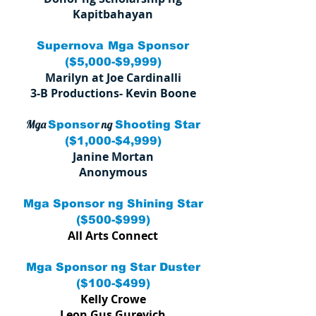
Kapitbahayan
Supernova
Mga Sponsor
($5,000-$9,999)
Marilyn at Joe Cardinalli
3-B Productions- Kevin Boone
Mga
ng
Sponsor
Shooting Star
($1,000-$4,999)
Janine Mortan
Anonymous
Mga Sponsor ng Shining Star
($500-$999)
All Arts Connect
Mga Sponsor ng Star Duster
($100-$499)
Kelly Crowe
Leon Gus Gurevich