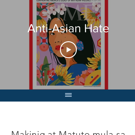
Anti-Asian Hate
Makinig at Matuto mula sa