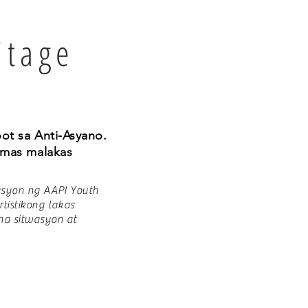
itage
ot sa Anti-Asyano.
 mas malakas
rasyon ng AAPI Youth
tistikong lakas
a sitwasyon at