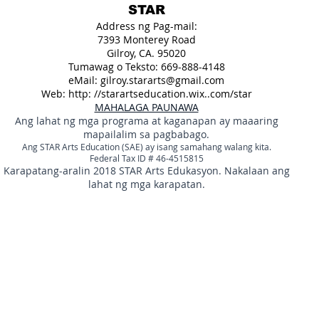
STAR
Address ng Pag-mail:
7393 Monterey Road
Gilroy, CA. 95020
Tumawag o Teksto: 669-888-4148
eMail:
gilroy.stararts@gmail.com
Web: http: //starartseducation.wix..com/star
MAHALAGA PAUNAWA
Ang lahat ng mga programa at kaganapan ay maaaring
mapailalim sa pagbabago.
Ang STAR Arts Education (SAE) ay isang samahang walang kita.
Federal Tax ID # 46-4515815
Karapatang-aralin 2018 STAR Arts Edukasyon. Nakalaan ang
lahat ng mga karapatan.