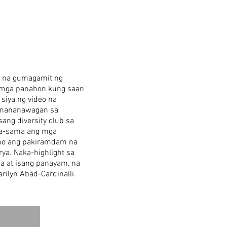
l na gumagamit ng
a mga panahon kung saan
siya ng video na
t nananawagan sa
ang diversity club sa
ma-sama ang mga
ano ang pakiramdam na
ya. Naka-highlight sa
a at isang panayam, na
rilyn Abad-Cardinalli.