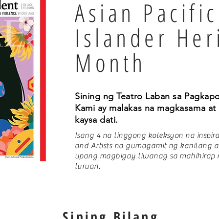
Asian Pacific
Islander Her
Month
Sining ng Teatro Laban sa Pagkapo
Kami ay malakas na magkasama at
kaysa dati.
Isang 4 na linggong koleksyon na inspi
and Artists na gumagamit ng kanilang ar
upang magbigay liwanag sa mahihirap n
turuan.
Sining Bilang