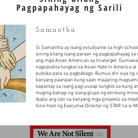
Pagpapahayag ng Sarili
Samantha
Si Samantha ay isang estudyante sa high schoo
sining bilang isang paraan ng pagpapahayag s
ang mga Asian American ay tinatarget. Gumawa 
nagsasalita tungkol sa Asian Hate in America a
publiko para sa pagbabago. Bumuo din siya ng is
kanyang paaralan kung saan maaaring magsa
kapantay sa isang pag-uusap tungkol sa kung 
maging bahagi ng isang grupo ng etnikong minor
ibaba ang ilan sa kanyang mga proyekto sa medi
hino-host ng Executive Director ng STAR na si Ma