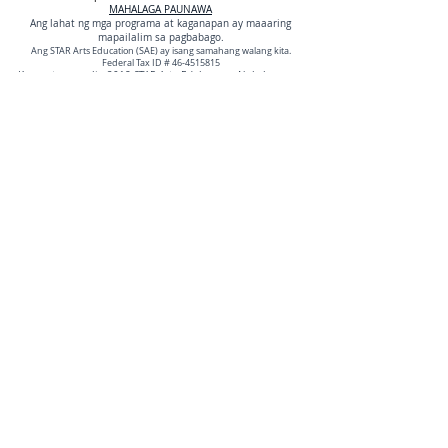
MAHALAGA PAUNAWA
Ang lahat ng mga programa at kaganapan ay maaaring
mapailalim sa pagbabago.
Ang STAR Arts Education (SAE) ay isang samahang walang kita.
Federal Tax ID #
46-4515815
Karapatang-aralin 2018 STAR Arts Edukasyon. Nakalaan ang
lahat ng mga karapatan.
STAR Sining Edukasyon | Ang Programa ng
STAR
Address ng Pag-mail:
7393 Monterey Road
Gilroy, CA. 95020
Tumawag o Teksto:
669-888-4148
eMail:
gilroy.stararts@gmail.com
Web: http: //starartseducation.wix..com/star
MAHALAGA PAUNAWA
Ang lahat ng mga programa at kaganapan ay maaaring
mapailalim sa pagbabago.
Ang STAR Arts Education (SAE) ay isang samahang walang kita.
Federal Tax ID #
46-4515815
Karapatang-aralin 2018 STAR Arts Edukasyon. Nakalaan ang
lahat ng mga karapatan.