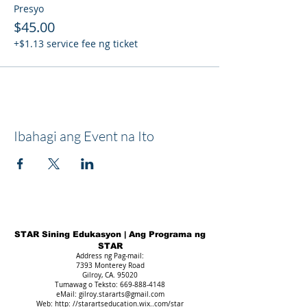
Presyo
$45.00
+$1.13 service fee ng ticket
Ibahagi ang Event na Ito
STAR Sining Edukasyon | Ang Programa ng
STAR
Address ng Pag-mail:
7393 Monterey Road
Gilroy, CA. 95020
Tumawag o Teksto:
669-888-4148
eMail:
gilroy.stararts@gmail.com
Web: http: //starartseducation.wix..com/star