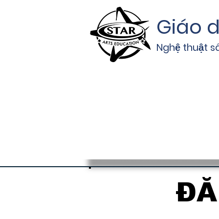
Giáo d
Nghệ thuật s
ĐĂ