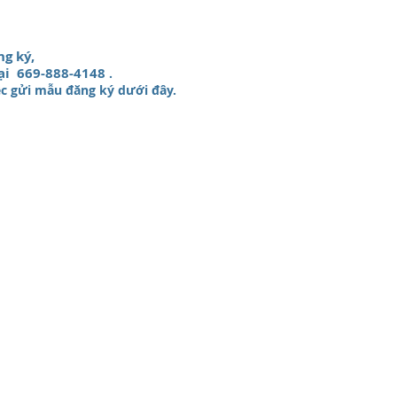
g ký,
ại
669-888-4148
.
ệc gửi mẫu đăng ký dưới đây.