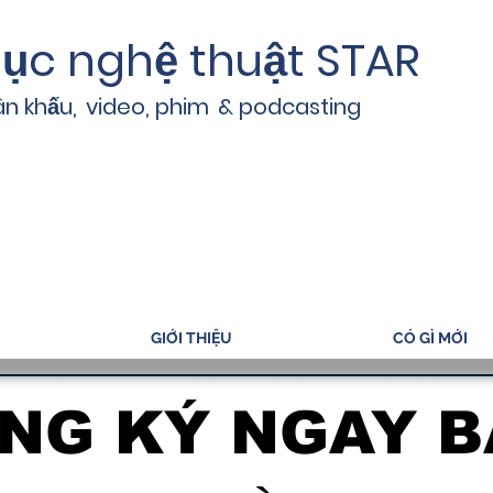
ục nghệ thuật STAR
ân khấu,
video, phim
& podcasting
GIỚI THIỆU
CÓ GÌ MỚI
NG KÝ NGAY B