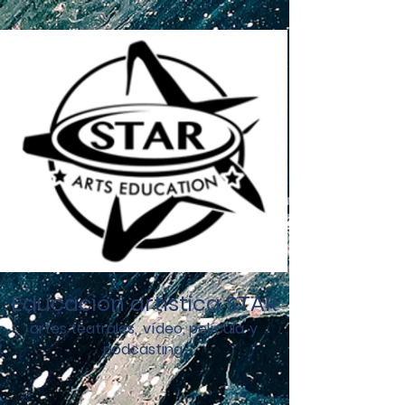
Educación artística STAR
artes teatrales,
vídeo, película
y
podcasting