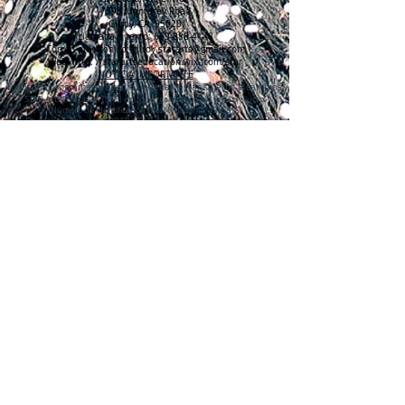
7393 Monterey Road
Gilroy, CA. 95020
Llamada o texto:
669-888-4148
Correo electrónico:
gilroy.stararts@gmail.com
Web: http: //starartseducation.wix..com/star
NOTICIA IMPORTANTE
Todos los programas y eventos pueden estar sujetos a cambios.
STAR Arts Education (SAE) es una organización sin fines de lucro.
Número de identificación fiscal federal
46-4515815
Derechos de autor 2018 STAR Arts Education. Todos los
derechos reservados.
Gracias