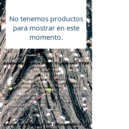
No tenemos productos
para mostrar en este
momento.
Educación Artística STAR | El programa STAR
Dirección de envio:
7393 Monterey Road
Gilroy, CA. 95020
Llamada o texto:
669-888-4148
Correo electrónico:
gilroy.stararts@gmail.com
Web: http: //starartseducation.wix..com/star
NOTICIA IMPORTANTE
Todos los programas y eventos pueden estar sujetos a cambios.
STAR Arts Education (SAE) es una organización sin fines de lucro.
Número de identificación fiscal federal
46-4515815
Derechos de autor 2018 STAR Arts Education. Todos los
derechos reservados.
Educación Artística STAR | El programa STAR
Dirección de envio: