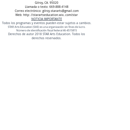
Gilroy, CA. 95020
Llamada o texto:
669-888-4148
Correo electrónico:
gilroy.stararts@gmail.com
Web: http: //starartseducation.wix..com/star
NOTICIA IMPORTANTE
Todos los programas y eventos pueden estar sujetos a cambios.
STAR Arts Education (SAE) es una organización sin fines de lucro.
Número de identificación fiscal federal
46-4515815
Derechos de autor 2018 STAR Arts Education. Todos los
derechos reservados.
Educación Artística STAR | El programa STAR
Dirección de envio:
7393 Monterey Road
Gilroy, CA. 95020
Llamada o texto:
669-888-4148
Correo electrónico:
gilroy.stararts@gmail.com
Web: http: //starartseducation.wix..com/star
NOTICIA IMPORTANTE
Todos los programas y eventos pueden estar sujetos a cambios.
STAR Arts Education (SAE) es una organización sin fines de lucro.
Número de identificación fiscal federal
46-4515815
Derechos de autor 2018 STAR Arts Education. Todos los
derechos reservados.