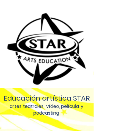
Educación artística STAR
artes teatrales,
vídeo, película
y
podcasting