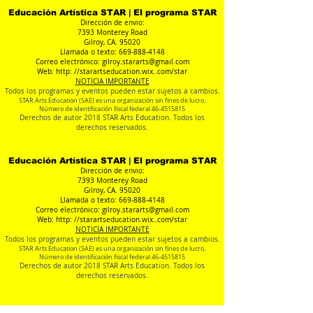
Educación Artística STAR | El programa STAR
Dirección de envio:
7393 Monterey Road
Gilroy, CA. 95020
Llamada o texto:
669-888-4148
Correo electrónico:
gilroy.stararts@gmail.com
Web: http: //starartseducation.wix..com/star
NOTICIA IMPORTANTE
Todos los programas y eventos pueden estar sujetos a cambios.
STAR Arts Education (SAE) es una organización sin fines de lucro.
Número de identificación fiscal federal
46-4515815
Derechos de autor 2018 STAR Arts Education. Todos los
derechos reservados.
Educación Artística STAR | El programa STAR
Dirección de envio:
7393 Monterey Road
Gilroy, CA. 95020
Llamada o texto:
669-888-4148
Correo electrónico:
gilroy.stararts@gmail.com
Web: http: //starartseducation.wix..com/star
NOTICIA IMPORTANTE
Todos los programas y eventos pueden estar sujetos a cambios.
STAR Arts Education (SAE) es una organización sin fines de lucro.
Número de identificación fiscal federal
46-4515815
Derechos de autor 2018 STAR Arts Education. Todos los
derechos reservados.