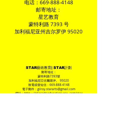
电话：669-888-4148
邮寄地址：
星艺教育
蒙特利路 7393 号
加利福尼亚州吉尔罗伊 95020
STAR藝術教育| STAR計劃
郵寄地址：
蒙特利路7393號
加利福尼亞吉爾羅伊。 95020
致電或發短信：669-888-4148
電子郵件：
gilroy.stararts@gmail.com
網址：http：//starartseducation.wix..com/star
重要的提醒
所有節目和活動可能會隨時更改。
STAR藝術教育（SAE）是一個非營利組織。
聯邦稅號＃46-4515815
版權所有2018 STAR Arts Education。版權所有。
STAR藝術教育| STAR計劃
郵寄地址：